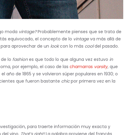
digo moda
vintage?
Probablemente pienses que se trata de
ás equivocado, el concepto de lo
vintage
va más allá de
da para aprovechar de un
look
con lo más
cool
del pasado.
 de lo
fashion
es que todo lo que alguna vez estuvo
in
oma, por ejemplo, el caso de las
chamarras
varsity
,
que
 el año de 1865 y se volvieron súper populares en 1930; o
cientes que fueron bastante
chic
por primera vez en la
vestigación, para traerte información muy exacta y
 del vino.
That’s right!
La palabra proviene del francés