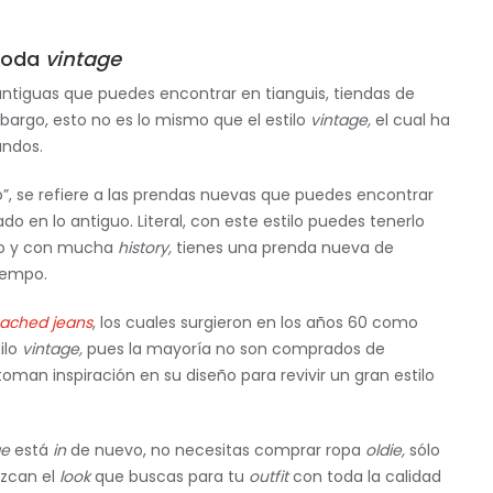
moda
vintage
antiguas que puedes encontrar en tianguis, tiendas de
bargo, esto no es lo mismo que el estilo
vintage,
el cual ha
undos.
”, se refiere a las prendas nuevas que puedes encontrar
o en lo antiguo. Literal, con este estilo puedes tenerlo
do y con mucha
history,
tienes una prenda nueva de
iempo.
eached jeans
, los cuales surgieron en los años 60 como
ilo
vintage,
pues la mayoría no son comprados de
an inspiración en su diseño para revivir un gran estilo
ge
está
in
de nuevo, no necesitas comprar ropa
oldie,
sólo
ezcan el
look
que buscas para tu
outfit
con toda la calidad