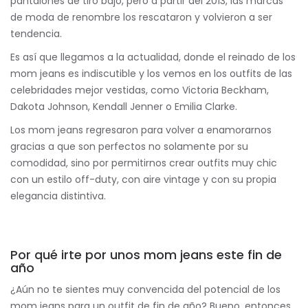
pantalones de tiro bajo, pero a partir del 2013, las marcas
de moda de renombre los rescataron y volvieron a ser
tendencia.
Es así que llegamos a la actualidad, donde el reinado de los
mom jeans es indiscutible y los vemos en los outfits de las
celebridades mejor vestidas, como Victoria Beckham,
Dakota Johnson, Kendall Jenner o Emilia Clarke.
Los mom jeans regresaron para volver a enamorarnos
gracias a que son perfectos no solamente por su
comodidad, sino por permitirnos crear outfits muy chic
con un estilo off-duty, con aire vintage y con su propia
elegancia distintiva.
Por qué irte por unos mom jeans este fin de
año
¿Aún no te sientes muy convencida del potencial de los
mom jeans para un outfit de fin de año? Bueno, entonces