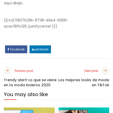
aquí abajo.
{{cta(‘0837b29b-8738-46e4-9368-
acacf8f1c125′,’justifycenter’)}}
facebook
pinterest
Preview post
Next post
Trendy alert! Lo que se viene
Los mejores looks de moda
en la moda invierno 2020
en TikTok
You may also like